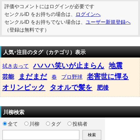
評価やコメントにはログインが必要です
センクルID をお持ちの場合は、
ログインへ
センクルID をお持ちでない場合は、
ユーザー新規登録へ
（登録は無料です）
人気･注目のタグ（カテゴリ）表示
ハハハ笑いが止まらん
地震
拭き去って
まだまだ
老害世に憚る
芸能
春
プロ野球
オリンピック
タオルで髪を
肥後
川柳検索
全て
川柳
タグ
投稿者