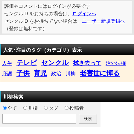
評価やコメントにはログインが必要です
センクルID をお持ちの場合は、
ログインへ
センクルID をお持ちでない場合は、
ユーザー新規登録へ
（登録は無料です）
人気･注目のタグ（カテゴリ）表示
テレビ
センクル
拭き去って
人生
治外法権
子供
育児
老害世に憚る
庇護
政治
川柳
川柳検索
全て
川柳
タグ
投稿者