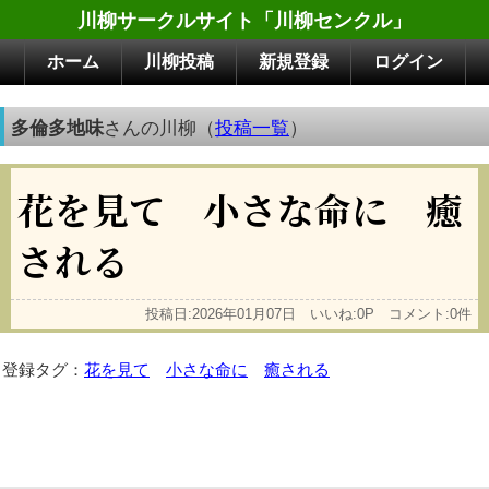
川柳サークルサイト「川柳センクル」
ホーム
川柳投稿
新規登録
ログイン
多倫多地味
さんの川柳（
投稿一覧
）
花を見て 小さな命に 癒
される
投稿日:2026年01月07日 いいね:0P コメント:0件
登録タグ：
花を見て
小さな命に
癒される