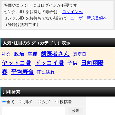
評価やコメントにはログインが必要です
センクルID をお持ちの場合は、
ログインへ
センクルID をお持ちでない場合は、
ユーザー新規登録へ
（登録は無料です）
人気･注目のタグ（カテゴリ）表示
歯医者さん
政治
幸運
社会
真夏日
ヤットコ暑
ドッコイ暑
日向翔陽
子供
春
平均寿命
雨に濡れ
川柳検索
全て
川柳
タグ
投稿者