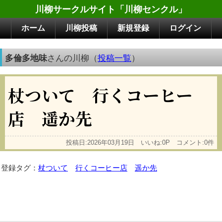
川柳サークルサイト「川柳センクル」
ホーム
川柳投稿
新規登録
ログイン
多倫多地味
さんの川柳（
投稿一覧
）
杖ついて 行くコーヒー
店 遥か先
投稿日:2026年03月19日 いいね:0P コメント:0件
登録タグ：
杖ついて
行くコーヒー店
遥か先