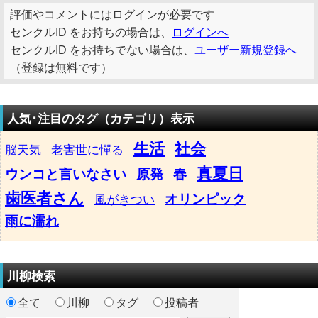
評価やコメントにはログインが必要です
センクルID をお持ちの場合は、
ログインへ
センクルID をお持ちでない場合は、
ユーザー新規登録へ
（登録は無料です）
人気･注目のタグ（カテゴリ）表示
生活
社会
脳天気
老害世に憚る
真夏日
ウンコと言いなさい
原発
春
歯医者さん
オリンピック
風がきつい
雨に濡れ
川柳検索
全て
川柳
タグ
投稿者