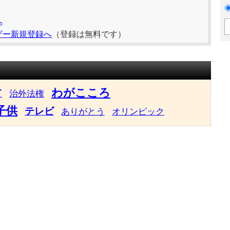
へ
ザー新規登録へ
（登録は無料です）
わがこころ
て
治外法権
子供
テレビ
ありがとう
オリンピック