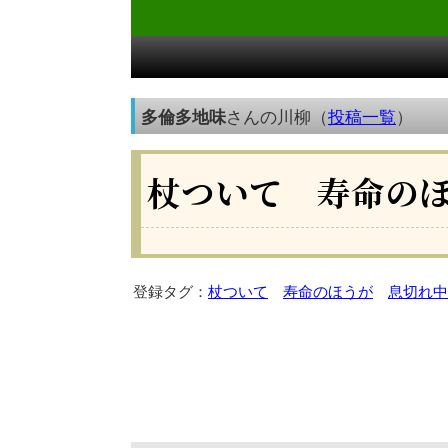
多倫多地味
さんの川柳（
投稿一覧
）
杖ついて 寿命の
登録タグ：
杖ついて
寿命のほうが
息切れ中