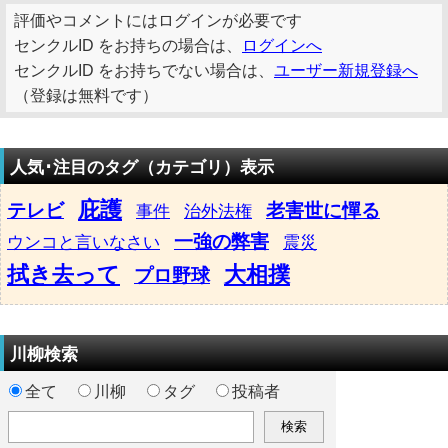
評価やコメントにはログインが必要です
センクルID をお持ちの場合は、
ログインへ
センクルID をお持ちでない場合は、
ユーザー新規登録へ
（登録は無料です）
人気･注目のタグ（カテゴリ）表示
庇護
テレビ
老害世に憚る
事件
治外法権
一強の弊害
ウンコと言いなさい
震災
拭き去って
大相撲
プロ野球
川柳検索
全て
川柳
タグ
投稿者