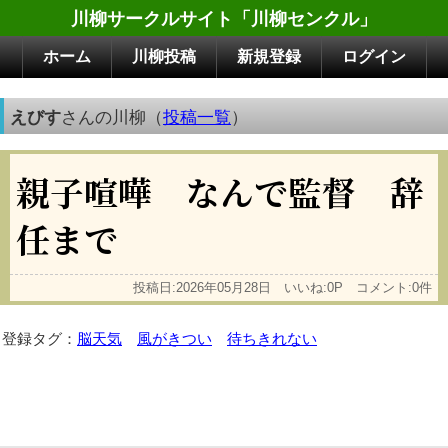
川柳サークルサイト「川柳センクル」
ホーム
川柳投稿
新規登録
ログイン
えびす
さんの川柳（
投稿一覧
）
親子喧嘩 なんで監督 辞
任まで
投稿日:2026年05月28日 いいね:0P コメント:0件
登録タグ：
脳天気
風がきつい
待ちきれない