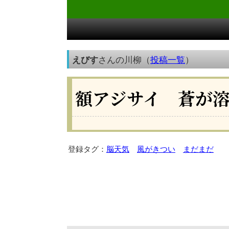
えびす
さんの川柳（
投稿一覧
）
額アジサイ 蒼が
登録タグ：
脳天気
風がきつい
まだまだ