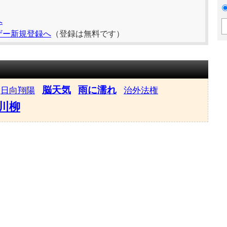
へ
ザー新規登録へ
（登録は無料です）
脳天気
雨に濡れ
日向翔陽
治外法権
川柳