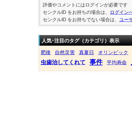
評価やコメントにはログインが必要です
センクルID をお持ちの場合は、
ログイン
センクルID をお持ちでない場合は、
ユー
人気･注目のタグ（カテゴリ）表示
肥後
自然災害
真夏日
オリンピック
事件
虫歯治してくれて
平均寿命