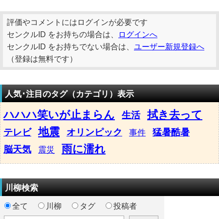
評価やコメントにはログインが必要です
センクルID をお持ちの場合は、
ログインへ
センクルID をお持ちでない場合は、
ユーザー新規登録へ
（登録は無料です）
人気･注目のタグ（カテゴリ）表示
ハハハ笑いが止まらん
拭き去って
生活
地震
テレビ
オリンピック
猛暑酷暑
事件
雨に濡れ
脳天気
震災
川柳検索
全て
川柳
タグ
投稿者