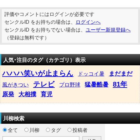
評価やコメントにはログインが必要です
センクルID をお持ちの場合は、
ログインへ
センクルID をお持ちでない場合は、
ユーザー新規登録へ
（登録は無料です）
人気･注目のタグ（カテゴリ）表示
ハハハ笑いが止まらん
まだまだ
ドッコイ暑
テレビ
81年
猛暑酷暑
風がきつい
プロ野球
原発
大相撲
育児
川柳検索
全て
川柳
タグ
投稿者