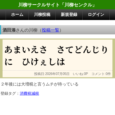
川柳サークルサイト「川柳センクル」
ホーム
川柳投稿
新規登録
ログイン
酒田湊
さんの川柳（
投稿一覧
）
あまいえさ さてどんじり
に ひけぇしは
投稿日:2026年07月05日 いいね:0P コメント:0件
２年後には大増税と言うムチが待っている
登録タグ：
消費税減税