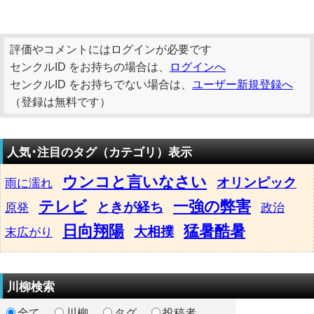
評価やコメントにはログインが必要です
センクルID をお持ちの場合は、
ログインへ
センクルID をお持ちでない場合は、
ユーザー新規登録へ
（登録は無料です）
人気･注目のタグ（カテゴリ）表示
ウンコと言いなさい
オリンピック
雨に濡れ
テレビ
一強の弊害
ときが経ち
原発
政治
日向翔陽
猛暑酷暑
大相撲
末広がり
川柳検索
全て
川柳
タグ
投稿者