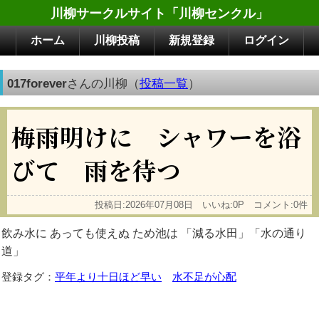
川柳サークルサイト「川柳センクル」
ホーム
川柳投稿
新規登録
ログイン
017forever
さんの川柳（
投稿一覧
）
梅雨明けに シャワーを浴
びて 雨を待つ
投稿日:2026年07月08日 いいね:0P コメント:0件
飲み水に あっても使えぬ ため池は 「減る水田」「水の通り
道」
登録タグ：
平年より十日ほど早い
水不足が心配