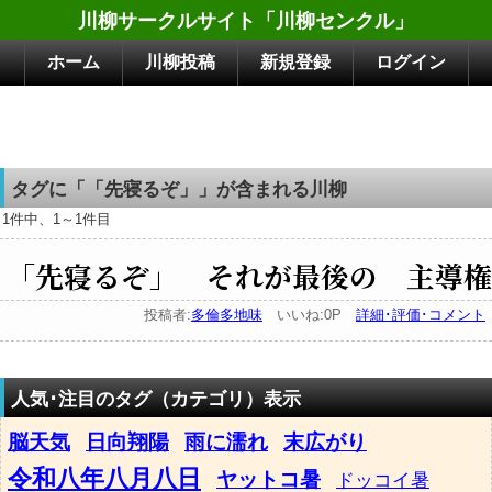
川柳サークルサイト「川柳センクル」
ホーム
川柳投稿
新規登録
ログイン
タグに「「先寝るぞ」」が含まれる川柳
1件中、1～1件目
「先寝るぞ」 それが最後の 主導権
投稿者:
多倫多地味
いいね:0P
詳細･評価･コメント
人気･注目のタグ（カテゴリ）表示
脳天気
日向翔陽
雨に濡れ
末広がり
令和八年八月八日
ヤットコ暑
ドッコイ暑