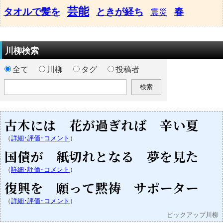
芸能
タオルで髪を
ときが経ち
春
震災
川柳検索
全て
川柳
タグ
投稿者
古木には 花が過ぎれば 辛い夏
（
詳細･評価･コメント
）
国債が 紙切れとなる 夢を見た
（
詳細･評価･コメント
）
復興を 願って黙祷 サポーター
（
詳細･評価･コメント
）
ピックアップ川柳