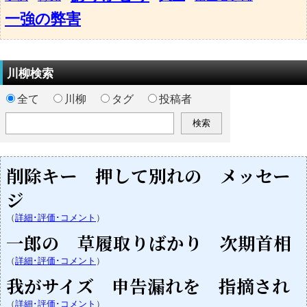
一強の弊害
川柳検索
全て
川柳
タグ
投稿者
削除キー 押して別れの メッセー
ジ
（
詳細･評価･コメント
）
一郎の 草履取りばかり 次期首相
（
詳細･評価･コメント
）
我がサイズ 申告漏れを 指摘され
（
詳細･評価･コメント
）