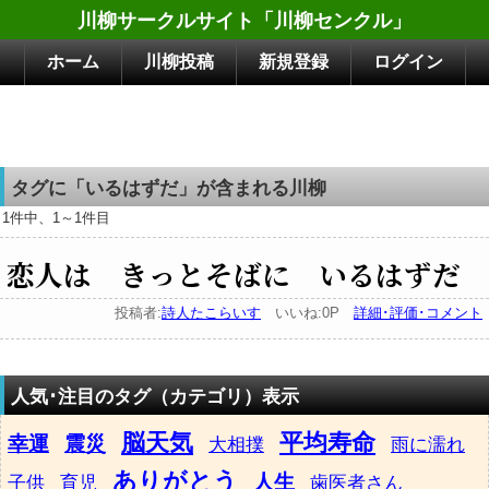
川柳サークルサイト「川柳センクル」
ホーム
川柳投稿
新規登録
ログイン
タグに「いるはずだ」が含まれる川柳
1件中、1～1件目
恋人は きっとそばに いるはずだ
投稿者:
詩人たこらいす
いいね:0P
詳細･評価･コメント
人気･注目のタグ（カテゴリ）表示
脳天気
平均寿命
幸運
震災
大相撲
雨に濡れ
ありがとう
人生
子供
育児
歯医者さん