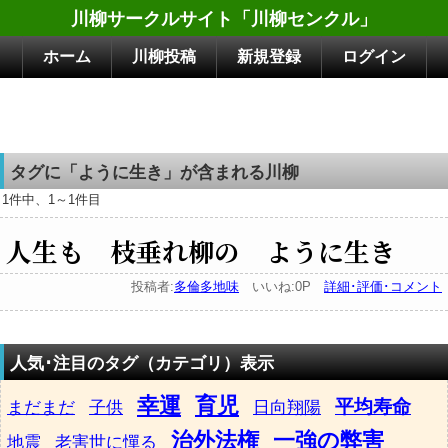
川柳サークルサイト「川柳センクル」
ホーム
川柳投稿
新規登録
ログイン
タグに「ように生き」が含まれる川柳
1件中、1～1件目
人生も 枝垂れ柳の ように生き
投稿者:
多倫多地味
いいね:0P
詳細･評価･コメント
人気･注目のタグ（カテゴリ）表示
幸運
育児
平均寿命
まだまだ
子供
日向翔陽
治外法権
一強の弊害
地震
老害世に憚る