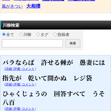
大相撲
風がきつい
川柳検索
全て
川柳
タグ
投稿者
バラならば 許せる棘が 愚妻には
（
詳細･評価･コメント
）
指先が 乾いて開かぬ レジ袋
（
詳細･評価･コメント
）
ひゃくじょうの 回答すべて うそ
八百
（
詳細･評価･コメント
）