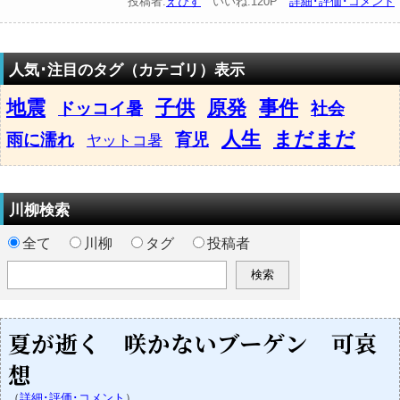
投稿者:
えびす
いいね:120P
詳細･評価･コメント
人気･注目のタグ（カテゴリ）表示
地震
子供
原発
事件
ドッコイ暑
社会
人生
まだまだ
雨に濡れ
育児
ヤットコ暑
川柳検索
全て
川柳
タグ
投稿者
夏が逝く 咲かないブーゲン 可哀
想
（
詳細･評価･コメント
）