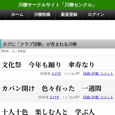
川柳サークルサイト「川柳センクル」
ホーム
川柳投稿
新規登録
ログイン
タグに「クラブ活動」が含まれる川柳
7件中、1～7件目
文化祭 今年も踊り 傘寿なり
投稿者:
えびす
いいね:0P
詳細･評価･コメント
カバン開け 色々有った 一週間
投稿者:
えびす
いいね:60P
詳細･評価･コメント
十人十色 楽しむ人と 学ぶ人