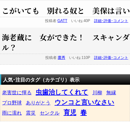
こがいても 別れる奴と 美保は言い
投稿者:
GATT
いいね:40P
詳細･評価･コメント
海老蔵に 女ができた！ スキャンダ
ル？
投稿者:
鷹秀
いいね:110P
詳細･評価･コメント
人気･注目のタグ（カテゴリ）表示
虫歯治してくれて
老害世に憚る
川柳
無縁
ウンコと言いなさい
プロ野球
ありがとう
育児
春
雨に濡れ
震災
センクル