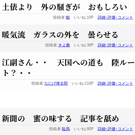
土俵より 外の騒ぎが おもしろい
投稿者:
鯤
いいね:10P
詳細･評価･コメント
暖気流 ガラスの外を 曇らせる
投稿者:
きよ爺
いいね:30P
詳細･評価･コメント
江副さん・・ 天国への道も 陸ルー
ト？・・
投稿者:
なにげ便太郎
いいね:110P
詳細･評価･コメント
新聞の 蜜の味する 記事を舐め
投稿者:
駄馬
いいね:80P
詳細･評価･コメント