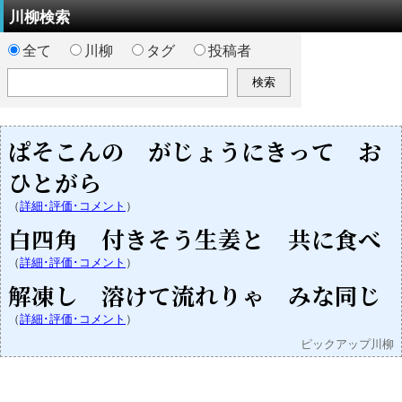
川柳検索
全て
川柳
タグ
投稿者
ぱそこんの がじょうにきって お
ひとがら
（
詳細･評価･コメント
）
白四角 付きそう生姜と 共に食べ
（
詳細･評価･コメント
）
解凍し 溶けて流れりゃ みな同じ
（
詳細･評価･コメント
）
ピックアップ川柳