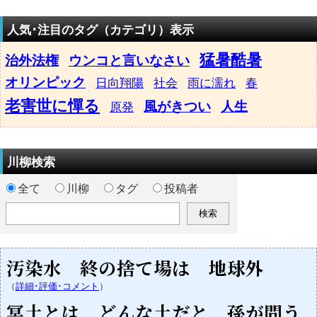
人気･注目のタグ（カテゴリ）表示
猛暑酷暑
治外法権
ウンコと言いなさい
オリンピック
日向翔陽
社会
雨に濡れ
春
老害世に憚る
風がきつい
人生
原発
川柳検索
全て
川柳
タグ
投稿者
汚染水 終の捨て場は 地球外
（
詳細･評価･コメント
）
冥土とは どんな土だと 孫が問う