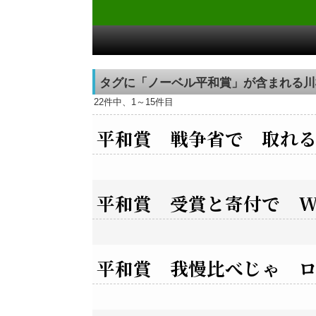
タグに「ノーベル平和賞」が含まれる川
22件中、1～15件目
平和賞 戦争省で 取れ
平和賞 受賞と寄付で 
平和賞 我慢比べじゃ 