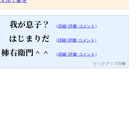
タオルで髪を
！ 我が息子？
（
詳細･評価･コメント
）
の はじまりだ
（
詳細･評価･コメント
）
 柿右衛門＾＾
（
詳細･評価･コメント
）
ピックアップ川柳