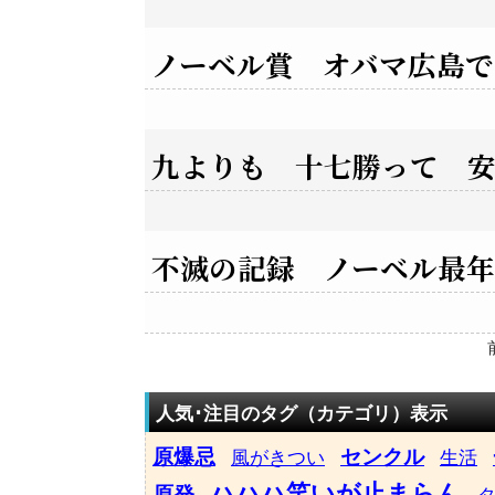
ノーベル賞 オバマ広島で
九よりも 十七勝って 
不滅の記録 ノーベル最
人気･注目のタグ（カテゴリ）表示
原爆忌
センクル
風がきつい
生活
ハハハ笑いが止まらん
原発