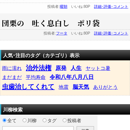
投稿者:
曜朝
いいね:80P
詳細･評価･コメント
団栗の 吐く息白し ポリ袋
投稿者:
フータ
いいね:80P
詳細･評価･コメント
人気･注目のタグ（カテゴリ）表示
治外法権
原発
人生
雨に濡れ
ヤットコ暑
令和八年八月八日
まだまだ
平均寿命
虫歯治してくれて
脳天気
地震
ありがとう
川柳検索
全て
川柳
タグ
投稿者