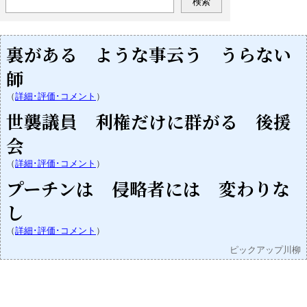
裏がある ような事云う うらない
師
（
詳細･評価･コメント
）
世襲議員 利権だけに群がる 後援
会
（
詳細･評価･コメント
）
プーチンは 侵略者には 変わりな
し
（
詳細･評価･コメント
）
ピックアップ川柳