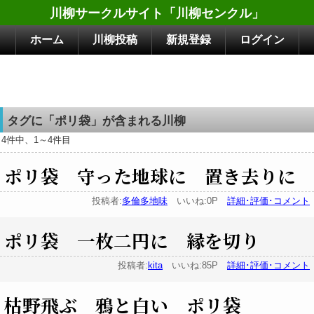
川柳サークルサイト「川柳センクル」
ホーム
川柳投稿
新規登録
ログイン
タグに「ポリ袋」が含まれる川柳
4件中、1～4件目
ポリ袋 守った地球に 置き去りに
投稿者:
多倫多地味
いいね:0P
詳細･評価･コメント
ポリ袋 一枚二円に 縁を切り
投稿者:
kita
いいね:85P
詳細･評価･コメント
枯野飛ぶ 鴉と白い ポリ袋