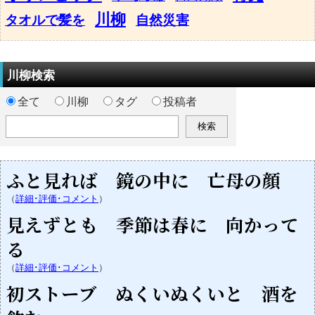
川柳
タオルで髪を
自然災害
川柳検索
全て
川柳
タグ
投稿者
ふと見れば 鏡の中に 亡母の顔
（
詳細･評価･コメント
）
見えずとも 季節は春に 向かって
る
（
詳細･評価･コメント
）
初ストーブ ぬくいぬくいと 酒を