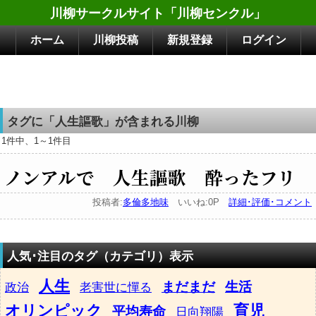
川柳サークルサイト「川柳センクル」
ホーム
川柳投稿
新規登録
ログイン
タグに「人生謳歌」が含まれる川柳
1件中、1～1件目
ノンアルで 人生謳歌 酔ったフリ
投稿者:
多倫多地味
いいね:0P
詳細･評価･コメント
人気･注目のタグ（カテゴリ）表示
人生
まだまだ
生活
政治
老害世に憚る
オリンピック
育児
平均寿命
日向翔陽