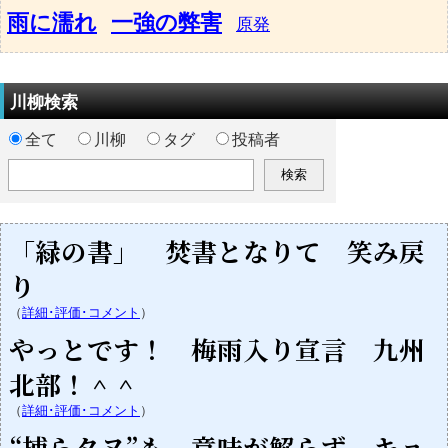
雨に濡れ
一強の弊害
原発
川柳検索
全て
川柳
タグ
投稿者
「緑の書」 焚書となりて 笑み戻
り
（
詳細･評価･コメント
）
やっとです！ 梅雨入り宣言 九州
北部！＾＾
（
詳細･評価･コメント
）
“捕らタヌ”も 意味が解らず キョ