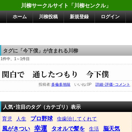
川柳サークルサイト「川柳センクル」
ホーム
川柳投稿
新規登録
ログイン
タグに「今下僕」が含まれる川柳
1件中、1～1件目
関白で 通したつもり 今下僕
投稿者:
多倫多地味
いいね:0P
詳細･評価･コメント
人気･注目のタグ（カテゴリ）表示
プロ野球
育児
人生
虫歯治してくれて
幸運
風がきつい
タオルで髪を
脳天気
生活