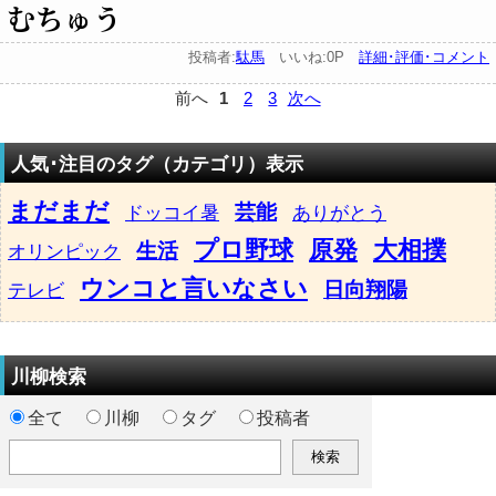
むちゅう
投稿者:
駄馬
いいね:0P
詳細･評価･コメント
前へ
1
2
3
次へ
人気･注目のタグ（カテゴリ）表示
まだまだ
芸能
ドッコイ暑
ありがとう
プロ野球
原発
大相撲
生活
オリンピック
ウンコと言いなさい
日向翔陽
テレビ
川柳検索
全て
川柳
タグ
投稿者