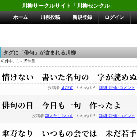
川柳サークルサイト「川柳センクル」
ホーム
川柳投稿
新規登録
ログイン
タグに「俳句」が含まれる川柳
41件中、1～15件目
情けない 書いた名句の 字が読めぬ
投稿者:
えびす
いいね:0P
詳細･評価･コメント
俳句の日 今日も一句 作ったよ
投稿者:
詩人たこらいす
いいね:0P
詳細･評価･コメント
傘寿なり いつもの会では 未だ若手