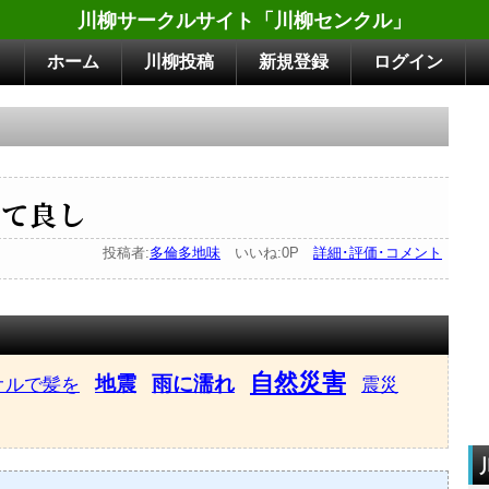
川柳サークルサイト「川柳センクル」
ホーム
川柳投稿
新規登録
ログイン
全て良し
投稿者:
多倫多地味
いいね:0P
詳細･評価･コメント
自然災害
地震
雨に濡れ
オルで髪を
震災