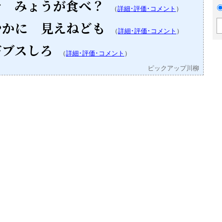
で みょうが食べ？
（
詳細･評価･コメント
）
やかに 見えねども
（
詳細･評価･コメント
）
ギブスしろ
（
詳細･評価･コメント
）
ピックアップ川柳