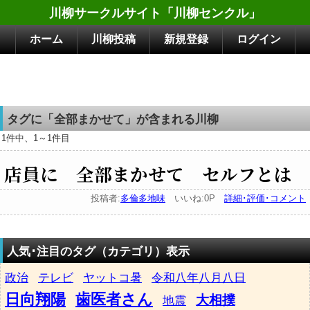
川柳サークルサイト「川柳センクル」
ホーム
川柳投稿
新規登録
ログイン
タグに「全部まかせて」が含まれる川柳
1件中、1～1件目
店員に 全部まかせて セルフとは
投稿者:
多倫多地味
いいね:0P
詳細･評価･コメント
人気･注目のタグ（カテゴリ）表示
政治
テレビ
ヤットコ暑
令和八年八月八日
日向翔陽
歯医者さん
大相撲
地震