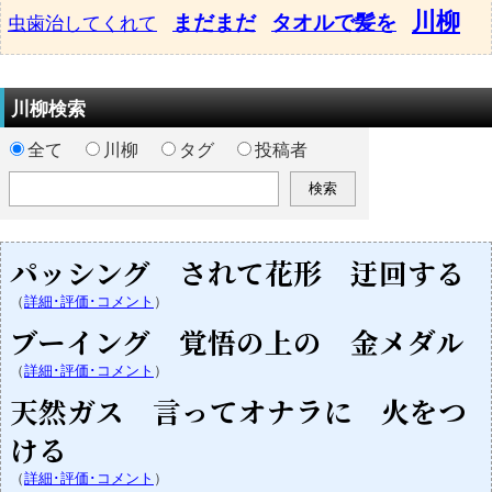
川柳
まだまだ
タオルで髪を
虫歯治してくれて
川柳検索
全て
川柳
タグ
投稿者
パッシング されて花形 迂回する
（
詳細･評価･コメント
）
ブーイング 覚悟の上の 金メダル
（
詳細･評価･コメント
）
天然ガス 言ってオナラに 火をつ
ける
（
詳細･評価･コメント
）