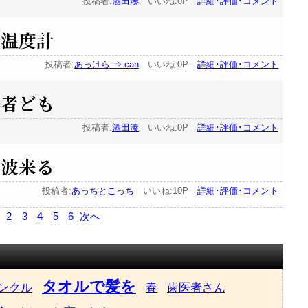
投稿者:
酒田湊
いいね:0P
詳細･評価･コメント
 温度計
投稿者:
あっけら ⇒ can
いいね:0P
詳細･評価･コメント
亡者ども
投稿者:
酒田湊
いいね:0P
詳細･評価･コメント
津波来る
投稿者:
あっちとこっち
いいね:10P
詳細･評価･コメント
2
3
4
5
6
次へ
タオルで髪を
ンクル
春
歯医者さん