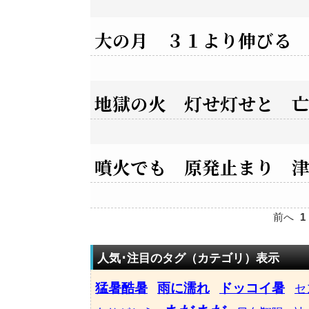
大の月 ３１より伸びる
地獄の火 灯せ灯せと 
噴火でも 原発止まり 
前へ
1
人気･注目のタグ（カテゴリ）表示
猛暑酷暑
雨に濡れ
ドッコイ暑
セ