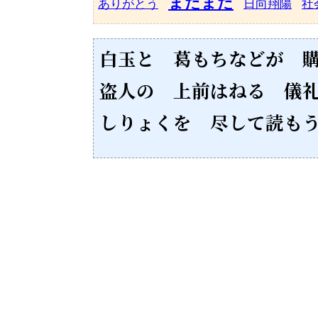
まだまだ
ありがとう
日向翔陽
社
白玉と 葛もちなどが 
盗人の 上前はねる 儀
しりょくを 尽して読も