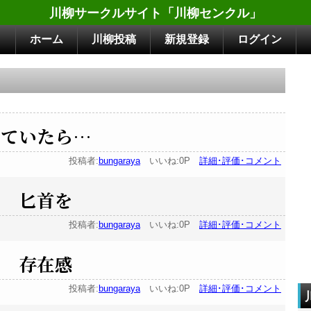
川柳サークルサイト「川柳センクル」
ホーム
川柳投稿
新規登録
ログイン
していたら…
投稿者:
bungaraya
いいね:0P
詳細･評価･コメント
か 匕首を
投稿者:
bungaraya
いいね:0P
詳細･評価･コメント
け 存在感
投稿者:
bungaraya
いいね:0P
詳細･評価･コメント