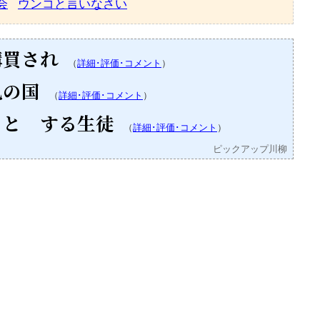
会
ウンコと言いなさい
購買され
（
詳細･評価･コメント
）
礼の国
（
詳細･評価･コメント
）
うと する生徒
（
詳細･評価･コメント
）
ピックアップ川柳