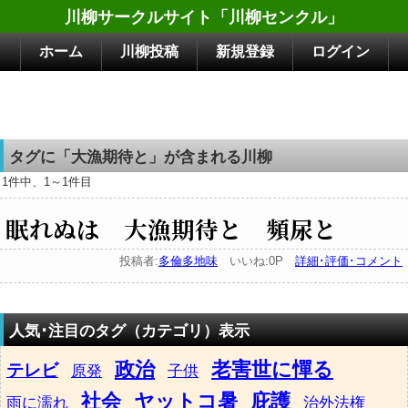
川柳サークルサイト「川柳センクル」
ホーム
川柳投稿
新規登録
ログイン
タグに「大漁期待と」が含まれる川柳
1件中、1～1件目
眠れぬは 大漁期待と 頻尿と
投稿者:
多倫多地味
いいね:0P
詳細･評価･コメント
人気･注目のタグ（カテゴリ）表示
政治
老害世に憚る
テレビ
原発
子供
社会
ヤットコ暑
庇護
雨に濡れ
治外法権