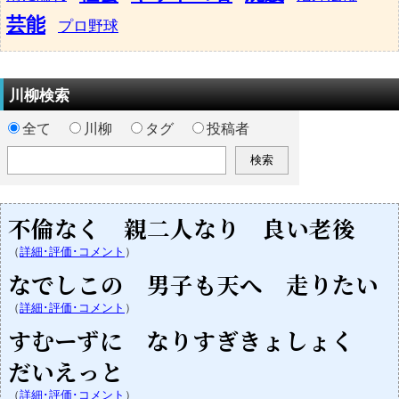
芸能
プロ野球
川柳検索
全て
川柳
タグ
投稿者
不倫なく 親二人なり 良い老後
（
詳細･評価･コメント
）
なでしこの 男子も天へ 走りたい
（
詳細･評価･コメント
）
すむーずに なりすぎきょしょく
だいえっと
（
詳細･評価･コメント
）