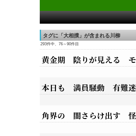
タグに「大相撲」が含まれる川柳
293件中、76～90件目
黄金期 陰りが見える 
本日も 満員騒動 有難
角界の 闇さらけ出す 