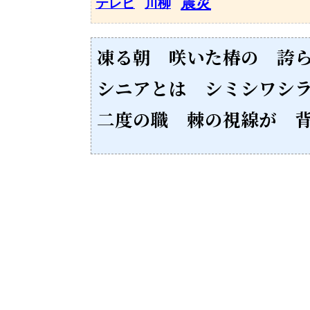
震災
テレビ
川柳
凍る朝 咲いた椿の 誇
シニアとは シミシワシ
二度の職 棘の視線が 