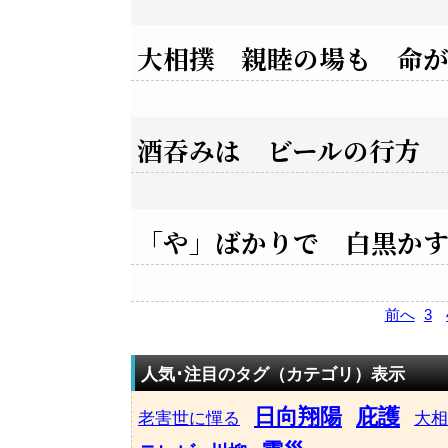
大相撲 親睦の場も 命
酒吞みは ビールの行方 
「や」ばかりで 白黒か
前へ
3
人気･注目のタグ（カテゴリ）表示
日向翔陽
庇護
老害世に憚る
大相