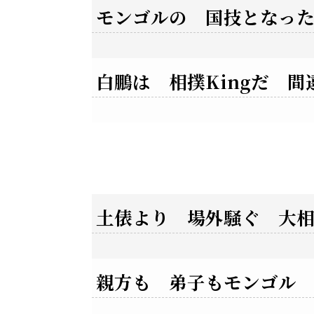
モンゴルの 国技となっ
白鵬は 相撲Kingだ 間
土俵より 場外騒ぐ 大
親方も 弟子もモンゴル 