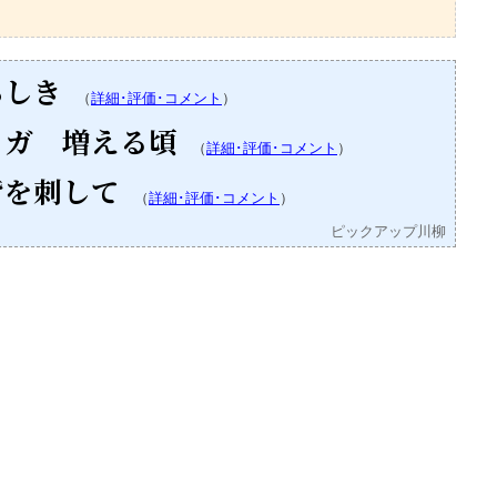
らしき
（
詳細･評価･コメント
）
ラガ 増える頃
（
詳細･評価･コメント
）
背を刺して
（
詳細･評価･コメント
）
ピックアップ川柳