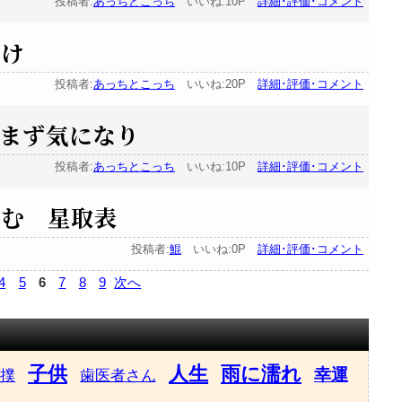
投稿者:
あっちとこっち
いいね:10P
詳細･評価･コメント
がけ
投稿者:
あっちとこっち
いいね:20P
詳細･評価･コメント
まず気になり
投稿者:
あっちとこっち
いいね:10P
詳細･評価･コメント
すむ 星取表
投稿者:
鯤
いいね:0P
詳細･評価･コメント
4
5
6
7
8
9
次へ
子供
人生
雨に濡れ
幸運
撲
歯医者さん