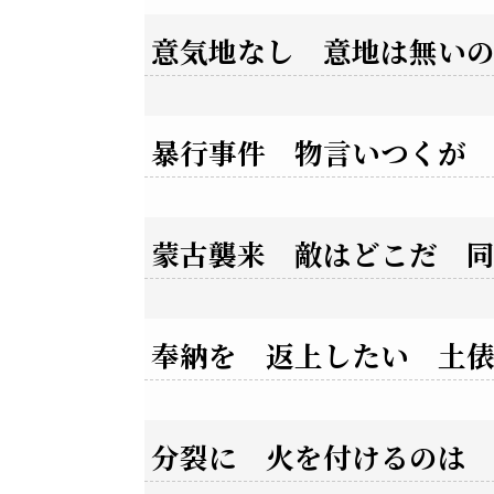
意気地なし 意地は無い
暴行事件 物言いつくが
蒙古襲来 敵はどこだ 
奉納を 返上したい 土
分裂に 火を付けるのは