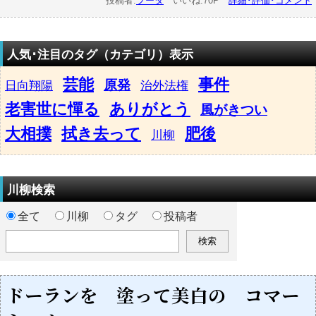
投稿者:
フータ
いいね:70P
詳細･評価･コメント
人気･注目のタグ（カテゴリ）表示
芸能
事件
原発
日向翔陽
治外法権
老害世に憚る
ありがとう
風がきつい
大相撲
拭き去って
肥後
川柳
川柳検索
全て
川柳
タグ
投稿者
ドーランを 塗って美白の コマー