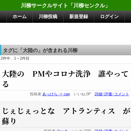
川柳サークルサイト「川柳センクル」
ホーム
川柳投稿
新規登録
ログイン
タグに「大陸の」が含まれる川柳
2件中、1～2件目
大陸の PMやコロナ洗浄 誰やって
る
投稿者:
あっけら ⇒ can
いいね:0P
詳細･評価･コメント
じぇじぇっとな アトランティス が
蘇り