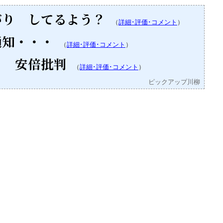
がり してるよう？
（
詳細･評価･コメント
）
通知・・・
（
詳細･評価･コメント
）
り 安倍批判
（
詳細･評価･コメント
）
ピックアップ川柳