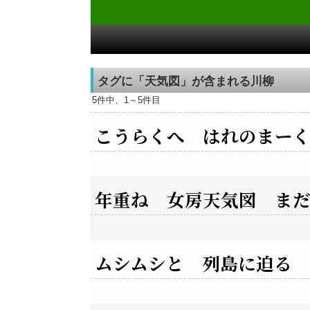
タグに「天気図」が含まれる川柳
5件中、1～5件目
こうらくへ はれのまー
年重ね 女房天気図 ま
ムシムシと 列島に迫る 