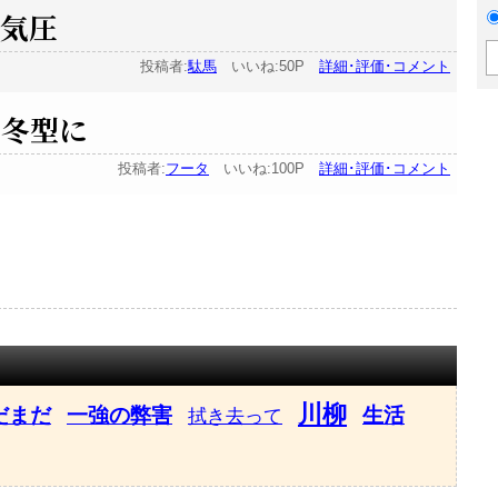
高気圧
投稿者:
駄馬
いいね:50P
詳細･評価･コメント
 冬型に
投稿者:
フータ
いいね:100P
詳細･評価･コメント
川柳
だまだ
一強の弊害
生活
拭き去って