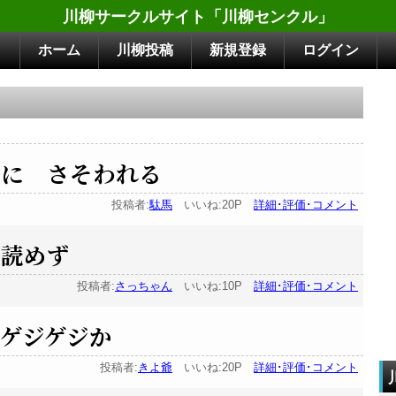
川柳サークルサイト「川柳センクル」
ホーム
川柳投稿
新規登録
ログイン
くに さそわれる
投稿者:
駄馬
いいね:20P
詳細･評価･コメント
だ読めず
投稿者:
さっちゃん
いいね:10P
詳細･評価･コメント
ゲジゲジか
投稿者:
きよ爺
いいね:20P
詳細･評価･コメント