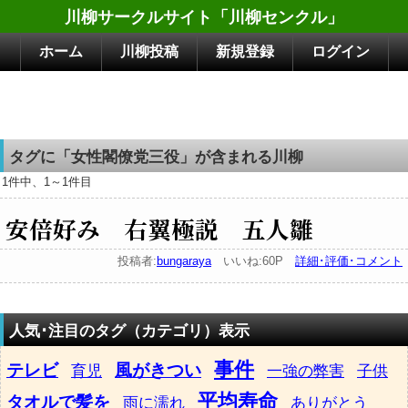
川柳サークルサイト「川柳センクル」
ホーム
川柳投稿
新規登録
ログイン
タグに「女性閣僚党三役」が含まれる川柳
1件中、1～1件目
安倍好み 右翼極説 五人雛
投稿者:
bungaraya
いいね:60P
詳細･評価･コメント
人気･注目のタグ（カテゴリ）表示
事件
テレビ
風がきつい
育児
一強の弊害
子供
平均寿命
タオルで髪を
雨に濡れ
ありがとう