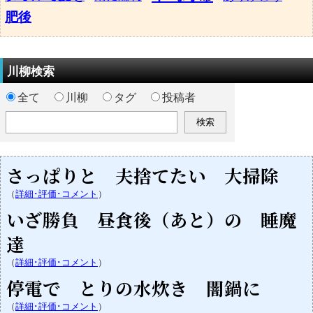
肥後
川柳検索
全て
川柳
タグ
投稿者
さっぱりと 夫捨てたい 大掃除
（
詳細･評価･コメント
）
いざ勝負 昼食後（あと）の 睡魔
達
（
詳細･評価･コメント
）
停電で とりの水炊き 闇鍋に
（
詳細･評価･コメント
）