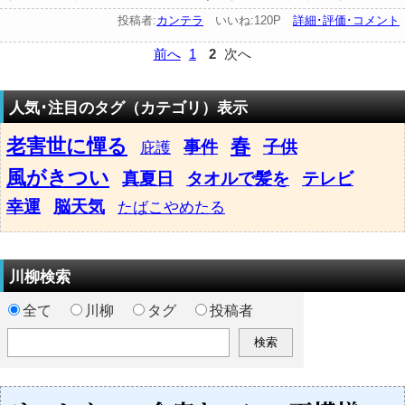
投稿者:
カンテラ
いいね:120P
詳細･評価･コメント
前へ
1
2
次へ
人気･注目のタグ（カテゴリ）表示
老害世に憚る
春
事件
子供
庇護
風がきつい
真夏日
タオルで髪を
テレビ
幸運
脳天気
たばこやめたる
川柳検索
全て
川柳
タグ
投稿者