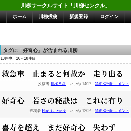
川柳サークルサイト「川柳センクル」
ホーム
川柳投稿
新規登録
ログイン
タグに「好奇心」が含まれる川柳
18件中、16～18件目
救急車 止まると何故か 走り出る
投稿者:
川柳八斗
いいね:140P
詳細･評価･コメント
好奇心 若さの秘訣は これに有り
投稿者:
Reかむい☆彡
いいね:120P
詳細･評価･コメント
喜寿を超え まだ好奇心 失わず