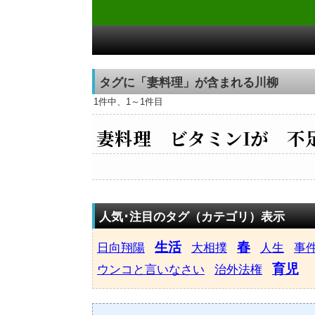
タグに「妻料理」が含まれる川柳
1件中、1～1件目
妻料理 ビタミンIが 不
人気･注目のタグ（カテゴリ）表示
生活
春
日向翔陽
大相撲
人生
事
育児
ウンコと言いなさい
治外法権