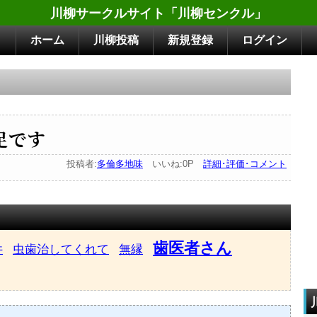
川柳サークルサイト「川柳センクル」
ホーム
川柳投稿
新規登録
ログイン
足です
投稿者:
多倫多地味
いいね:0P
詳細･評価･コメント
歯医者さん
件
虫歯治してくれて
無縁