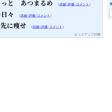
しっと あつまるめ
（
詳細･評価･コメント
）
の日々
（
詳細･評価･コメント
）
 先に痩せ
（
詳細･評価･コメント
）
ピックアップ川柳