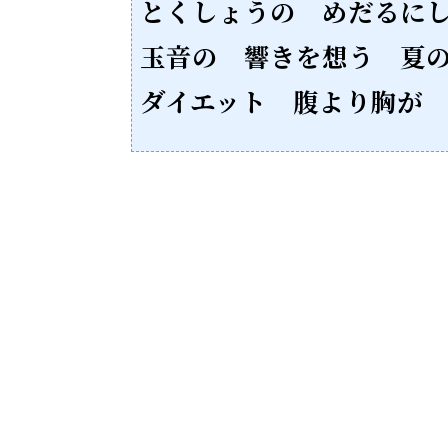
とくしょうの めだるに
玉音の 響きを想う 夏
ダイエット 腹より胸が