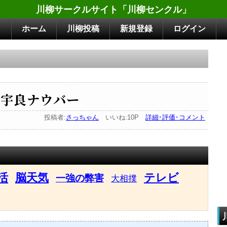
川柳サークルサイト「川柳センクル」
ホーム
川柳投稿
新規登録
ログイン
 宇良ナウバー
投稿者:
さっちゃん
いいね:10P
詳細･評価･コメント
活
脳天気
テレビ
一強の弊害
大相撲