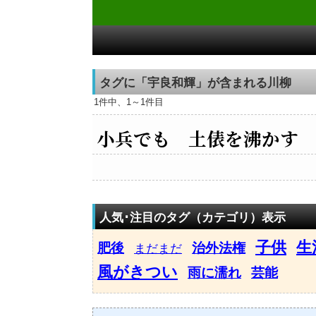
タグに「宇良和輝」が含まれる川柳
1件中、1～1件目
小兵でも 土俵を沸かす
人気･注目のタグ（カテゴリ）表示
子供
生
肥後
治外法権
まだまだ
風がきつい
雨に濡れ
芸能