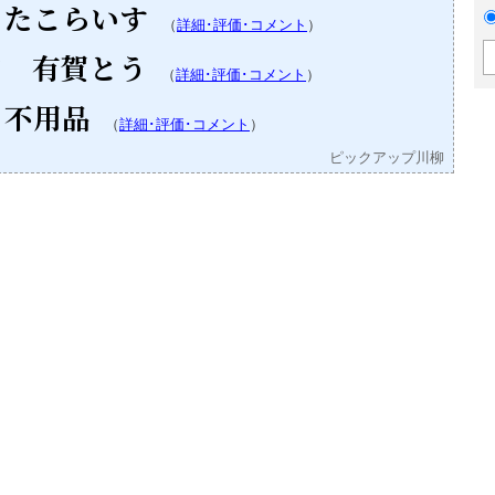
 たこらいす
（
詳細･評価･コメント
）
て 有賀とう
（
詳細･評価･コメント
）
 不用品
（
詳細･評価･コメント
）
ピックアップ川柳