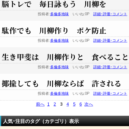
脳トレで 毎日詠もう 川柳を
投稿者:
多倫多地味
いいね:0P
詳細･評価･コメント
駄作でも 川柳作り ボケ防止
投稿者:
多倫多地味
いいね:0P
詳細･評価･コメント
生き甲斐は 川柳作りと 食べること
投稿者:
多倫多地味
いいね:0P
詳細･評価･コメント
揶揄しても 川柳ならば 許される
投稿者:
多倫多地味
いいね:0P
詳細･評価･コメント
前へ
1
2
3
4
5
6
次へ
人気･注目のタグ（カテゴリ）表示