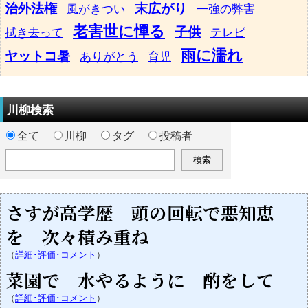
治外法権
末広がり
風がきつい
一強の弊害
老害世に憚る
子供
拭き去って
テレビ
雨に濡れ
ヤットコ暑
ありがとう
育児
川柳検索
全て
川柳
タグ
投稿者
さすが高学歴 頭の回転で悪知恵
を 次々積み重ね
（
詳細･評価･コメント
）
菜園で 水やるように 酌をして
（
詳細･評価･コメント
）