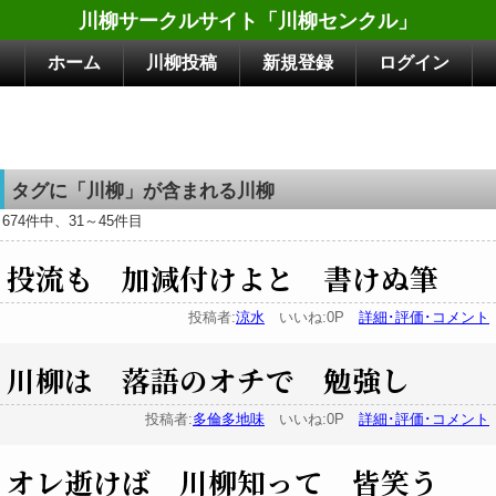
川柳サークルサイト「川柳センクル」
ホーム
川柳投稿
新規登録
ログイン
タグに「川柳」が含まれる川柳
674件中、31～45件目
投流も 加減付けよと 書けぬ筆
投稿者:
涼水
いいね:0P
詳細･評価･コメント
川柳は 落語のオチで 勉強し
投稿者:
多倫多地味
いいね:0P
詳細･評価･コメント
オレ逝けば 川柳知って 皆笑う