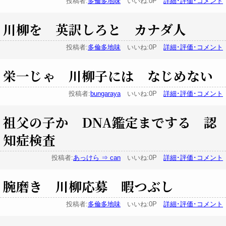
投稿者:
多倫多地味
いいね:0P
詳細･評価･コメント
川柳を 英訳しろと カナダ人
投稿者:
多倫多地味
いいね:0P
詳細･評価･コメント
栄一じゃ 川柳子には なじめない
投稿者:
bungaraya
いいね:0P
詳細･評価･コメント
祖父の子か DNA鑑定までする 認
知症検査
投稿者:
あっけら ⇒ can
いいね:0P
詳細･評価･コメント
腕磨き 川柳応募 暇つぶし
投稿者:
多倫多地味
いいね:0P
詳細･評価･コメント