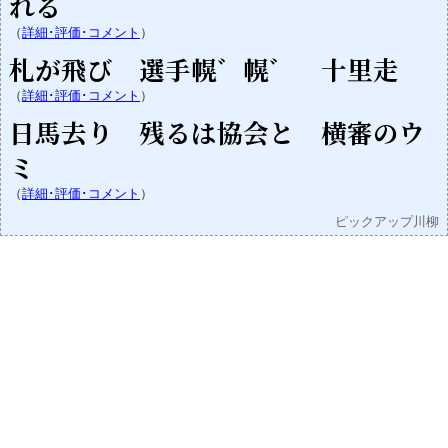
れる
（
詳細･評価･コメント
）
札が飛び 選手幌゛幌゛ 十里走
（
詳細･評価･コメント
）
日馬去り 残るは協会と 横審のウ
ミ
（
詳細･評価･コメント
）
ピックアップ川柳