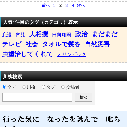
前へ
1
2
3
4
次へ
人気･注目のタグ（カテゴリ）表示
大相撲
政治
まだまだ
庇護
育児
日向翔陽
テレビ
社会
タオルで髪を
自然災害
虫歯治してくれて
オリンピック
川柳検索
全て
川柳
タグ
投稿者
行った気に なったを詠んで 叱ら