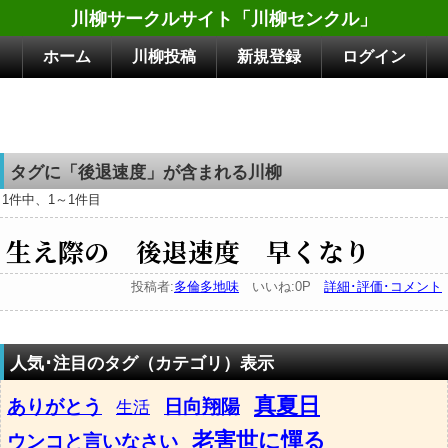
川柳サークルサイト「川柳センクル」
ホーム
川柳投稿
新規登録
ログイン
タグに「後退速度」が含まれる川柳
1件中、1～1件目
生え際の 後退速度 早くなり
投稿者:
多倫多地味
いいね:0P
詳細･評価･コメント
人気･注目のタグ（カテゴリ）表示
真夏日
ありがとう
日向翔陽
生活
老害世に憚る
ウンコと言いなさい