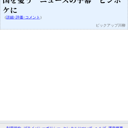
ケに
（
詳細･評価･コメント
）
ピックアップ川柳