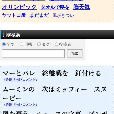
オリンピック
脳天気
タオルで髪を
ヤットコ暑
まだまだ
風がきつい
川柳検索
全て
川柳
タグ
投稿者
マーとバレ 終盤戦を 釘付ける
（
詳細･評価･コメント
）
ムーミンの 次はミッフィー スヌ
ーピー
（
詳細･評価･コメント
）
国を憂う ニュースの字幕 ピンボ