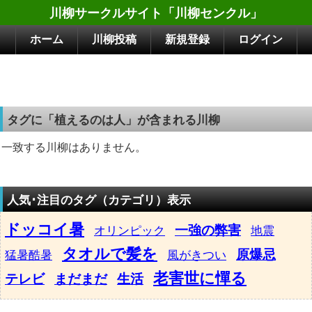
川柳サークルサイト「川柳センクル」
ホーム
川柳投稿
新規登録
ログイン
タグに「植えるのは人」が含まれる川柳
一致する川柳はありません。
人気･注目のタグ（カテゴリ）表示
ドッコイ暑
一強の弊害
オリンピック
地震
タオルで髪を
原爆忌
猛暑酷暑
風がきつい
老害世に憚る
テレビ
まだまだ
生活