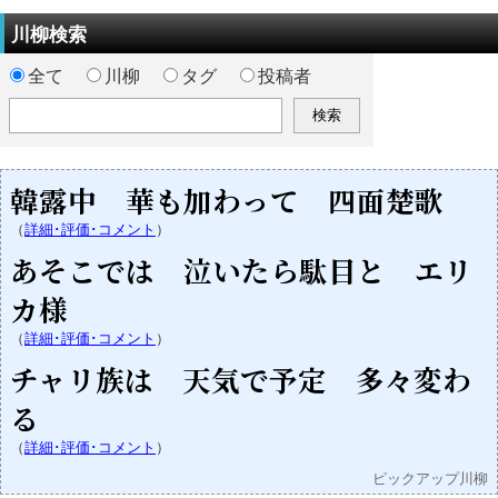
川柳検索
全て
川柳
タグ
投稿者
韓露中 華も加わって 四面楚歌
（
詳細･評価･コメント
）
あそこでは 泣いたら駄目と エリ
カ様
（
詳細･評価･コメント
）
チャリ族は 天気で予定 多々変わ
る
（
詳細･評価･コメント
）
ピックアップ川柳