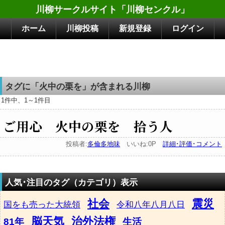
川柳サークルサイト「川柳センクル」
ホーム
川柳投稿
新規登録
ログイン
タグに「火中の栗を」が含まれる川柳
1件中、1～1件目
ご用心 火中の栗を 拾う人
投稿者:
多倫多地味
いいね:0P
詳細･評価･コメント
人気･注目のタグ（カテゴリ）表示
社会
震災
国をも売った大統領
令和八年八月八日
脳天気
治外法権
81年
生活