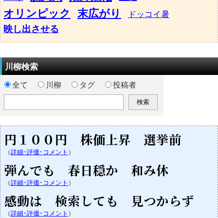
オリンピック
末広がり
ドッコイ暑
映し出させる
川柳検索
全て
川柳
タグ
投稿者
円１００円 株価上昇 選挙前
（
詳細･評価･コメント
）
弾んでも 春日穏か 和み休
（
詳細･評価･コメント
）
感動は 検索しても 見つからず
（
詳細･評価･コメント
）