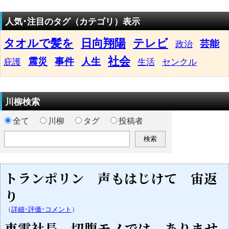
人気･注目のタグ（カテゴリ）表示
タオルで髪を
日向翔陽
テレビ
芸能
政治
社会
震災
事件
人生
庇護
生活
センクル
川柳検索
全て
川柳
タグ
投稿者
トランポリン 声もはじけて 宙返
り
（
詳細･評価･コメント
）
東電社長 切腹モノでは ありませ