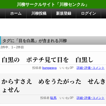
川柳サークルサイト「川柳センクル」
ホーム
川柳投稿
新規登録
ログイン
タグに「目を白黒」が含まれる川柳
2件中、1～2件目
白黒の ポテチ見て目を 白黒し
投稿者:
bungaraya
いいね:0P
詳細･評価･コメント
からすさえ めをうたがった せんき
ょせん
投稿者:
駄馬
いいね:0P
詳細･評価･コメント