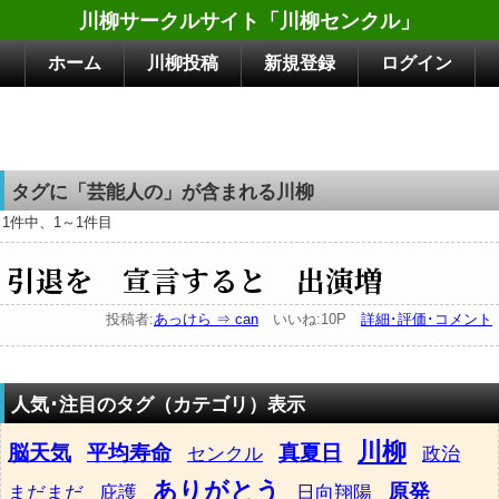
川柳サークルサイト「川柳センクル」
ホーム
川柳投稿
新規登録
ログイン
タグに「芸能人の」が含まれる川柳
1件中、1～1件目
引退を 宣言すると 出演増
投稿者:
あっけら ⇒ can
いいね:10P
詳細･評価･コメント
人気･注目のタグ（カテゴリ）表示
川柳
脳天気
平均寿命
真夏日
センクル
政治
ありがとう
原発
まだまだ
庇護
日向翔陽