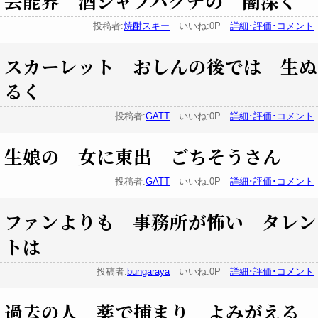
芸能界 酒シャブバクチの 闇深く
投稿者:
焼酎スキー
いいね:0P
詳細･評価･コメント
スカーレット おしんの後では 生ぬ
るく
投稿者:
GATT
いいね:0P
詳細･評価･コメント
生娘の 女に東出 ごちそうさん
投稿者:
GATT
いいね:0P
詳細･評価･コメント
ファンよりも 事務所が怖い タレン
トは
投稿者:
bungaraya
いいね:0P
詳細･評価･コメント
過去の人 薬で捕まり よみがえる