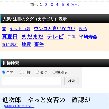
前へ
1
2
3
4
5
6
次へ
人気･注目のタグ（カテゴリ）表示
春
ウンコと言いなさい
ヤットコ暑
政治
真夏日
まだまだ
テレビ
平均寿命
子供
地震
事件
雨に濡れ
川柳検索
全て
川柳
タグ
投稿者
進次郎 やっと安否の 確認が
（
詳細･評価･コメント
）