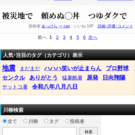
被災地で 頼めぬ◯丼 つゆダクで
投稿者:
あっけら ⇒ can
いいね:10P
詳細･評価･コメント
前へ
1
2
3
4
5
6
次へ
人気･注目のタグ（カテゴリ）表示
地震
ハハハ笑いが止まらん
プロ野球
まだまだ
センクル
ありがとう
原発
日向翔陽
猛暑酷暑
令和八年八月八日
ヤットコ暑
川柳検索
全て
川柳
タグ
投稿者