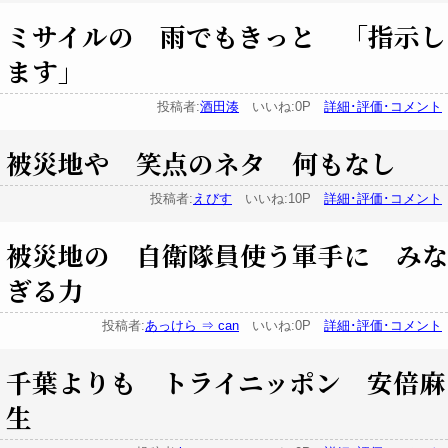
ミサイルの 雨でもきっと 「指示し
ます」
投稿者:
酒田湊
いいね:0P
詳細･評価･コメント
被災地や 笑点のネタ 何もなし
投稿者:
えびす
いいね:10P
詳細･評価･コメント
被災地の 自衛隊員使う軍手に みな
ぎる力
投稿者:
あっけら ⇒ can
いいね:0P
詳細･評価･コメント
千葉よりも トライニッポン 安倍麻
生