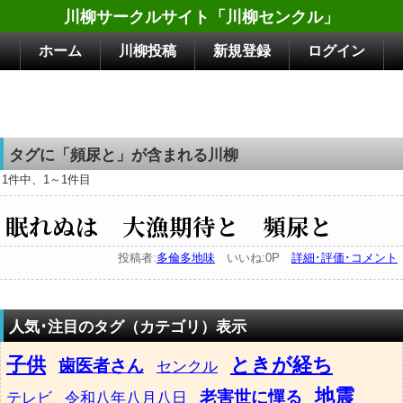
川柳サークルサイト「川柳センクル」
ホーム
川柳投稿
新規登録
ログイン
タグに「頻尿と」が含まれる川柳
1件中、1～1件目
眠れぬは 大漁期待と 頻尿と
投稿者:
多倫多地味
いいね:0P
詳細･評価･コメント
人気･注目のタグ（カテゴリ）表示
子供
ときが経ち
歯医者さん
センクル
地震
老害世に憚る
テレビ
令和八年八月八日