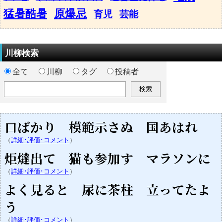
猛暑酷暑
原爆忌
育児
芸能
川柳検索
全て
川柳
タグ
投稿者
口ばかり 模範示さぬ 国あはれ
（
詳細･評価･コメント
）
炬燵出て 猫も参加す マラソンに
（
詳細･評価･コメント
）
よく見ると 尿に茶柱 立ってたよ
う
（
詳細･評価･コメント
）