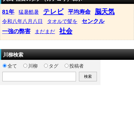
テレビ
脳天気
81年
平均寿命
猛暑酷暑
センクル
令和八年八月八日
タオルで髪を
社会
一強の弊害
まだまだ
川柳検索
全て
川柳
タグ
投稿者