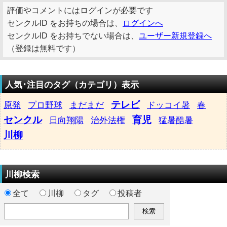
評価やコメントにはログインが必要です
センクルID をお持ちの場合は、
ログインへ
センクルID をお持ちでない場合は、
ユーザー新規登録へ
（登録は無料です）
人気･注目のタグ（カテゴリ）表示
テレビ
原発
プロ野球
まだまだ
ドッコイ暑
春
センクル
育児
日向翔陽
治外法権
猛暑酷暑
川柳
川柳検索
全て
川柳
タグ
投稿者