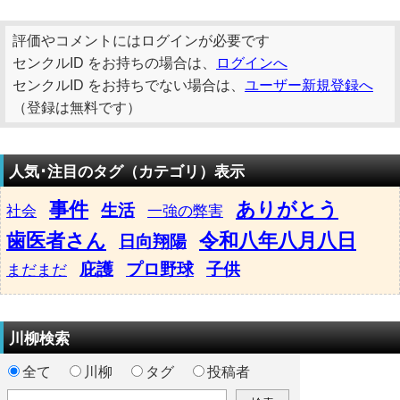
評価やコメントにはログインが必要です
センクルID をお持ちの場合は、
ログインへ
センクルID をお持ちでない場合は、
ユーザー新規登録へ
（登録は無料です）
人気･注目のタグ（カテゴリ）表示
事件
ありがとう
生活
社会
一強の弊害
歯医者さん
令和八年八月八日
日向翔陽
庇護
プロ野球
子供
まだまだ
川柳検索
全て
川柳
タグ
投稿者