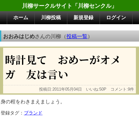
川柳サークルサイト「川柳センクル」
ホーム
川柳投稿
新規登録
ログイン
おおみはじめ
さんの川柳（
投稿一覧
）
時計見て おめーがオメ
ガ 友は言い
投稿日:2011年05月04日 いいね:50P コメント:9件
身の程をわきまえましょう。
登録タグ：
ブランド