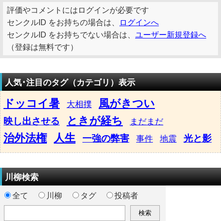
評価やコメントにはログインが必要です
センクルID をお持ちの場合は、
ログインへ
センクルID をお持ちでない場合は、
ユーザー新規登録へ
（登録は無料です）
人気･注目のタグ（カテゴリ）表示
ドッコイ暑
風がきつい
大相撲
ときが経ち
映し出させる
まだまだ
治外法権
人生
一強の弊害
光と影
事件
地震
川柳検索
全て
川柳
タグ
投稿者