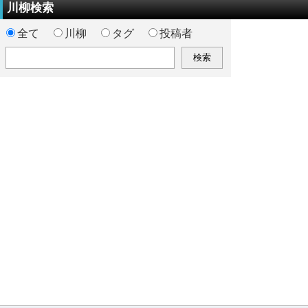
川柳検索
全て
川柳
タグ
投稿者