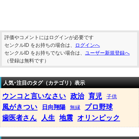
評価やコメントにはログインが必要です
センクルID をお持ちの場合は、
ログインへ
センクルID をお持ちでない場合は、
ユーザー新規登録へ
（登録は無料です）
人気･注目のタグ（カテゴリ）表示
ウンコと言いなさい
政治
育児
子供
風がきつい
プロ野球
日向翔陽
無縁
歯医者さん
人生
地震
オリンピック