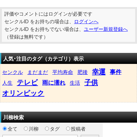
評価やコメントにはログインが必要です
センクルID をお持ちの場合は、
ログインへ
センクルID をお持ちでない場合は、
ユーザー新規登録へ
（登録は無料です）
人気･注目のタグ（カテゴリ）表示
幸運
事件
センクル
まだまだ
平均寿命
肥後
テレビ
子供
雨に濡れ
人生
生活
オリンピック
川柳検索
全て
川柳
タグ
投稿者