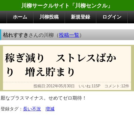
川柳サークルサイト「川柳センクル」
ホーム
川柳投稿
新規登録
ログイン
枯れすすき
さんの川柳（
投稿一覧
）
稼ぎ減り ストレスばか
り 増え貯まり
投稿日:2012年05月30日 いいね:115P コメント:12件
厭なプラスマイナス。せめてゼロ期待！
登録タグ：
長い不況
増減